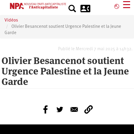
Aller
☰
⎋
au
contenu
Vidéos
principal
Olivier Besancenot soutient Urgence Palestine et la Jeune
Garde
Publié le Mercredi 7 mai 2025 à 14h32.
Olivier Besancenot soutient
Urgence Palestine et la Jeune
Garde