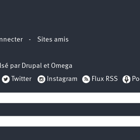
nnecter
-
Sites amis
lsé par
Drupal
et
Omega
Twitter
Instagram
Flux RSS
Po