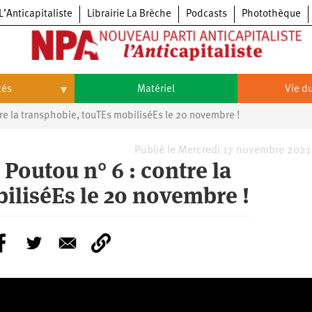
L’Anticapitaliste
Librairie La Brèche
Podcasts
Photothèque
tés
Matériel
Vie du
tre la transphobie, touTEs mobiliséEs le 20 novembre !
Vie
du
parti
Congrès
Publié le Mercredi 17 novembre 2021
du
Poutou n° 6 : contre la
NPA
Principes
Congrès
iliséEs le 20 novembre !
fondateurs
du
du
NPA
Statuts
6e
NPA
du
congrès
parti
Textes
5e
du
congrès
Conseil
4e
politique
congrès
national
3e
congrès