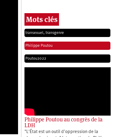
Mots clés
transexuel, transgenre
Philippe Poutou
Poutou2022
Philippe Poutou au congrès de la
LDH
"L'État est un outil d'oppression de la