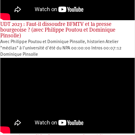
UDT 2023 : Faut-il dissoudre BFMTV et la presse
bourgeoise ? (avec Philippe Poutou et Dominique
Pinsolle)
Avec Philippe Poutou et Dominique Pinsolle, historien Atelier
"médias" à l'université d'été du NPA 00:00:00 Intros 00:07:12
Dominique Pinsolle