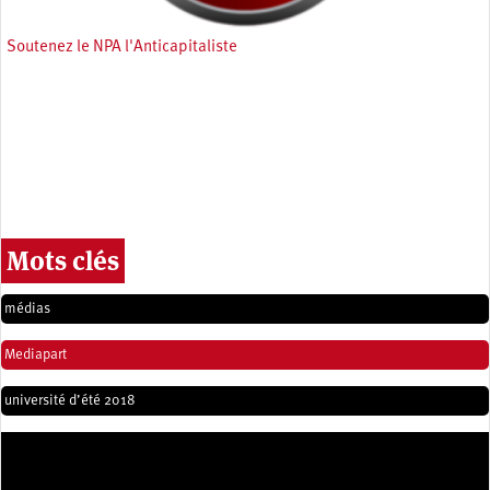
Soutenez le NPA l'Anticapitaliste
Mots clés
médias
Mediapart
université d’été 2018