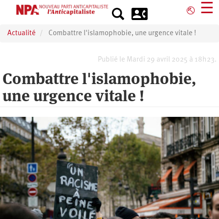
Aller
☰
⎋
au
contenu
Actualité
Combattre l'islamophobie, une urgence vitale !
principal
Publié le Mardi 29 avril 2025 à 18h23.
Combattre l'islamophobie,
une urgence vitale !