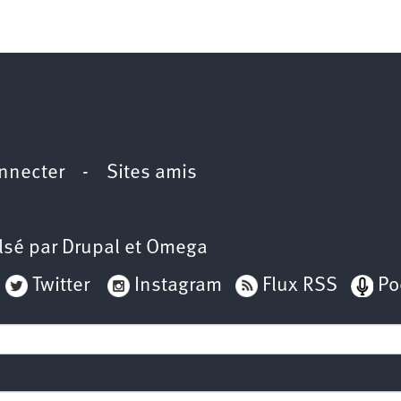
nnecter
-
Sites amis
lsé par
Drupal
et
Omega
Twitter
Instagram
Flux RSS
Po