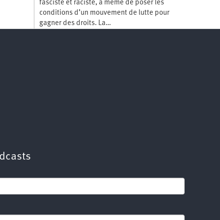
fasciste et raciste, à même de poser les
conditions d’un mouvement de lutte pour
gagner des droits. La…
dcasts