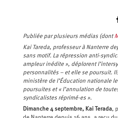
d’été
2022
Publiée par plusieurs médias (dont
M
Kai Tareda, professeur à Nanterre de
sans motif. La répression anti-syndi
ampleur inédite », déplorent l’inter
personnalités – et elle se poursuit. I
ministère de l’Éducation nationale 
poursuites et « l’annulation de toutes
syndicalistes réprimé·es ».
Dimanche 4 septembre, Kai Terada
, 
de Nanterre depuis 16 ans, a reçu du