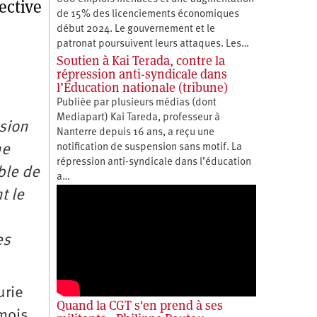
ective
de 15% des licenciements économiques
début 2024. Le gouvernement et le
patronat poursuivent leurs attaques. Les…
Soutien à Kai Terada, contre la
répression anti-syndicale dans
l’Éducation nationale (tribune)
Publiée par plusieurs médias (dont
Mediapart) Kai Tareda, professeur à
nsion
Nanterre depuis 16 ans, a reçu une
ne
notification de suspension sans motif. La
répression anti-syndicale dans l’éducation
ble de
a…
t le
es
urie
Quand la CGT s'en prend à ses
mois,