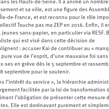
e, dans les Hauts-de-Seine. Il a animé un nombre
ssement et sa ville, est une figure des Assembl
’Île-de-France, et est reconnu pour le rôle impo
ollectif Touche pas ma ZEP en 2016. Enfin, il est
x jeunes sans-papier, en particulier via RESF. 
liste qui est visé dans cette décision de
oulignent : accuser Kai de contribuer au « man
une pure vue de l’esprit, d’une mauvaise foi san
eux·ses en grève dès le 5 septembre et rassembl
i 8 septembre pour le soutenir.
l’intérêt du service », la hiérarchie administ
 largement facilitée par la loi de transformation 
mant l’obligation de présenter cette mesure 
tes. Elle est dorénavant purement et simplem