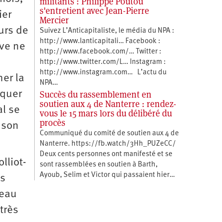
militants : Philippe Poutou
s'entretient avec Jean-Pierre
ier
Mercier
ours de
Suivez L’Anticapitaliste, le média du NPA :
http://www.lanticapitali… Facebook :
ave ne
http://www.facebook.com/… Twitter :
http://www.twitter.com/L… Instagram :
http://www.instagram.com… L’actu du
ner la
NPA…
rquer
Succès du rassemblement en
soutien aux 4 de Nanterre : rendez-
al se
vous le 15 mars lors du délibéré du
procès
e son
Communiqué du comité de soutien aux 4 de
Nanterre. https://fb.watch/3Hh_PUZeCC/
Deux cents personnes ont manifesté et se
lliot-
sont rassemblées en soutien à Barth,
Ayoub, Selim et Victor qui passaient hier…
es
veau
très