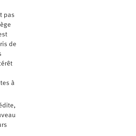
st pas
ège
est
pris de
s
́rêt
tes à
́dite,
ouveau
urs