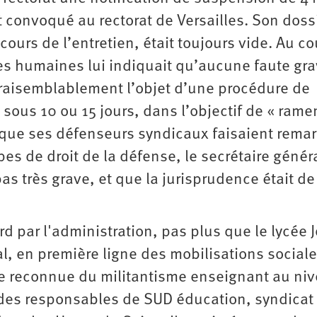
it convoqué au rectorat de Versailles. Son doss
cours de l’entretien, était toujours vide. Au c
rces humaines lui indiquait qu’aucune faute gr
it vraisemblablement l’objet d’une procédure de
» sous 10 ou 15 jours, dans l’objectif de « rame
orsque ses défenseurs syndicaux faisaient rema
pes de droit de la défense, le secrétaire génér
as très grave, et que la jurisprudence était d
rd par l'administration, pas plus que le lycée Jo
al, en première ligne des mobilisations social
ure reconnue du militantisme enseignant au ni
un des responsables de SUD éducation, syndicat 