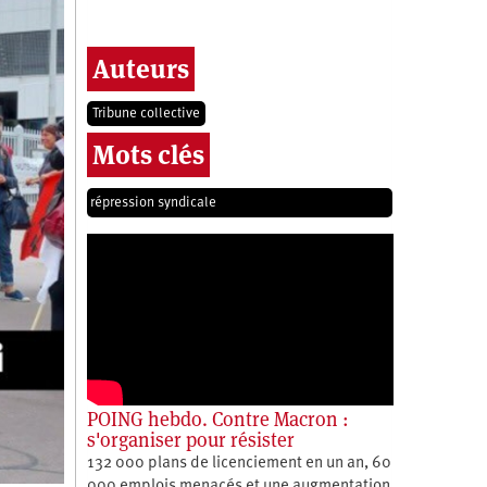
Auteurs
Tribune collective
Mots clés
répression syndicale
POING hebdo. Contre Macron :
s'organiser pour résister
132 000 plans de licenciement en un an, 60
000 emplois menacés et une augmentation