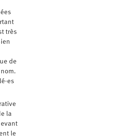
ées
rtant
 très
Bien
que de
s nom.
é·es
rative
de la
devant
ent le