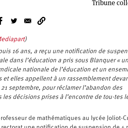
Tribune coll
ediapart
)
puis 16 ans, a reçu une notification de suspe
cale dans l’éducation a pris sous Blanquer « u
syndicale nationale de l’éducation et un ensem
ls et elles appellent à un rassemblement devan
le 21 septembre, pour réclamer l’abandon des
 les décisions prises à l’encontre de tou·tes l
professeur de mathématiques au lycée Joliot-C
 rectorat une notification de suspension de 4 