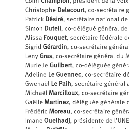
Colin
Champion
, président de la Voi
Christophe
Delecourt
, co-secrétaire 
Patrick
Désiré
, secrétaire national d
Simon
Duteil
, co-délégué général de 
Alissa
Fouquet
, secrétaire fédérale 
Sigrid
Gérardin
, co-secrétaire génér
Leny
Gras
, co-secrétaire général du
Murielle
Guilbert
, co-déléguée généra
Adeline
Le
Guennec
, co-secrétaire 
Gwenaël
Le
Paih
, secrétaire général
Michaël
Marcilloux
, co-secrétaire gé
Gaëlle
Martinez
, déléguée générale 
Frédéric
Moreau
, co-secrétaire génér
Imane
Ouelhadj
, présidente de l’UN