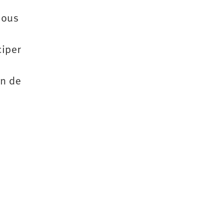
nous
ciper
on de