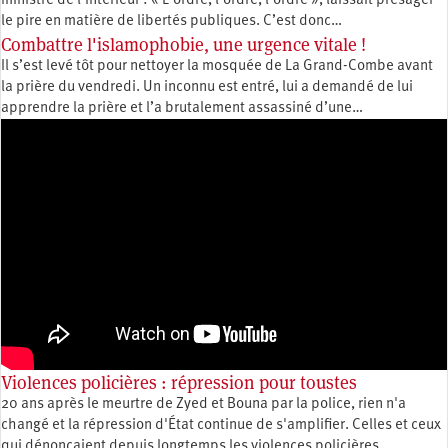
ministre de l’Intérieur : « L’ordre, l’ordre, l’ordre », laissait présager
le pire en matière de libertés publiques. C’est donc…
Combattre l'islamophobie, une urgence vitale !
Il s’est levé tôt pour nettoyer la mosquée de La Grand-Combe avant
la prière du vendredi. Un inconnu est entré, lui a demandé de lui
apprendre la prière et l’a brutalement assassiné d’une…
Violences policières : répression pour toustes
20 ans après le meurtre de Zyed et Bouna par la police, rien n'a
changé et la répression d'État continue de s'amplifier. Celles et ceux
qui dénonçaient depuis longtemps les violences policières…