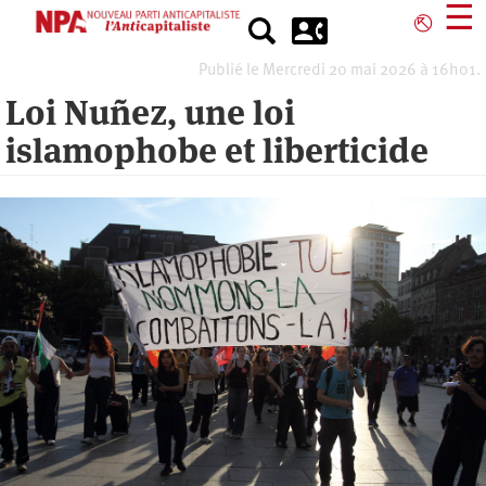
Aller
☰
⎋
au
contenu
Publié le Mercredi 20 mai 2026 à 16h01.
principal
Loi Nuñez, une loi
islamophobe et liberticide