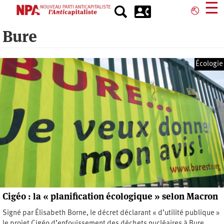
Aller
☰
⎋
au
contenu
Bure
principal
Écologie
Cigéo : la « planification écologique » selon Macron
Signé par Élisabeth Borne, le décret déclarant « d’utilité publique »
le projet Cigéo d’enfouissement des déchets nucléaires à Bure