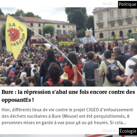
Jeudi 13 mai 2021
Politique
Bure : la répression s'abat une fois encore contre des
opposantEs !
Hier, différents lieux de vie contre le projet CIGEO d’enfouissement
des déchets nucléaires à Bure (Meuse) ont été perquisitionnés, 8
personnes mises en garde à vue pour 48 ou 96 heures. Si cela…
Jeudi 21 juin 2018
Écologie