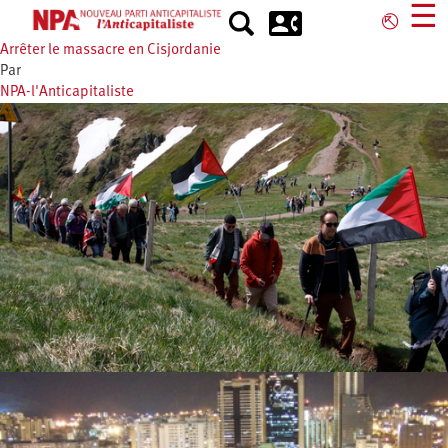
Aller
☰
⎋
au
Arrêter le massacre en Cisjordanie
contenu
Par
principal
NPA-l'Anticapitaliste