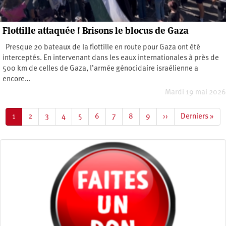
Flottille attaquée ! Brisons le blocus de Gaza
Presque 20 bateaux de la flottille en route pour Gaza ont été
interceptés. En intervenant dans les eaux internationales à près de
500 km de celles de Gaza, l’armée génocidaire israélienne a
encore…
Mardi 19 mai 2026
Pagination
Page
1
Page
2
Page
3
Page
4
Page
5
Page
6
Page
7
Page
8
Page
9
Page
››
Dernière
Derniers »
courante
suivante
page