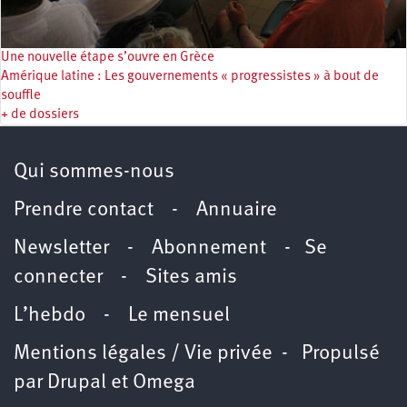
Une nouvelle étape s’ouvre en Grèce
Amérique latine : Les gouvernements « progressistes » à bout de
souffle
+ de dossiers
Qui sommes-nous
Prendre contact
-
Annuaire
Newsletter -
Abonnement
-
Se
connecter
-
Sites amis
L’hebdo
-
Le mensuel
Mentions légales / Vie privée
- Propulsé
par
Drupal
et
Omega