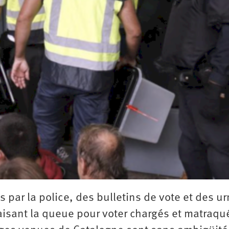
2e
congrès
1er
congrès
Congrès
de
fondation
 par la police, des bulletins de vote et des u
isant la queue pour voter chargés et matraqu