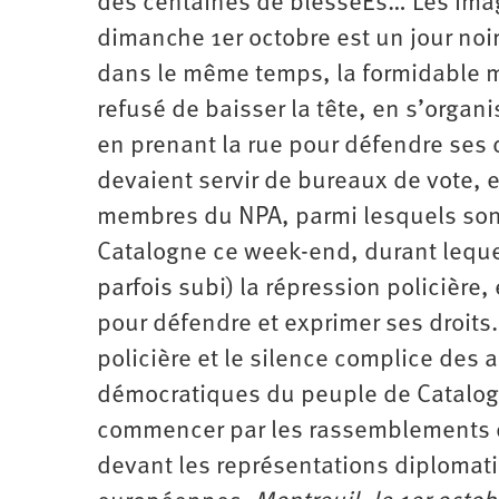
des centaines de blesséEs… Les ima
d’été
2022
dimanche 1er octobre est un jour noi
dans le même temps, la formidable mo
refusé de baisser la tête, en s’orga
en prenant la rue pour défendre ses 
devaient servir de bureaux de vote, e
membres du NPA, parmi lesquels son 
Catalogne ce week-end, durant lequel 
parfois subi) la répression policière,
pour défendre et exprimer ses droit
policière et le silence complice des a
démocratiques du peuple de Catalogne,
commencer par les rassemblements de
devant les représentations diplomati