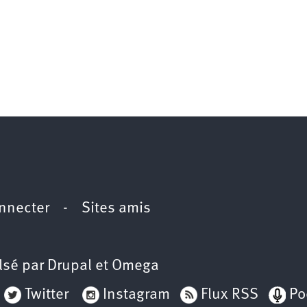
nnecter
-
Sites amis
lsé par
Drupal
et
Omega
Twitter
Instagram
Flux RSS
Po