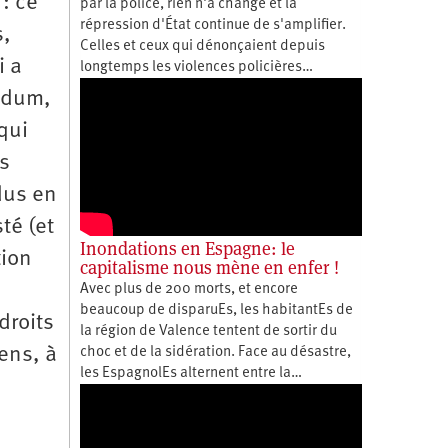
: ce
par la police, rien n'a changé et la
répression d'État continue de s'amplifier.
s,
Celles et ceux qui dénonçaient depuis
i a
longtemps les violences policières…
endum,
qui
rs
dus en
té (et
Inondations en Espagne: le
tion
capitalisme nous mène en enfer !
Avec plus de 200 morts, et encore
beaucoup de disparuEs, les habitantEs de
droits
la région de Valence tentent de sortir du
ens, à
choc et de la sidération. Face au désastre,
les EspagnolEs alternent entre la…