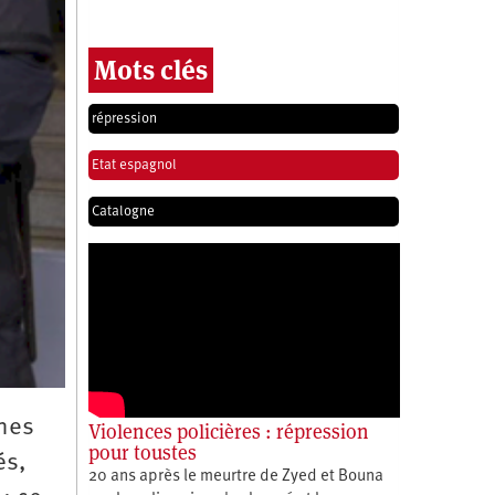
Mots clés
répression
Etat espagnol
Catalogne
rnes
Violences policières : répression
pour toustes
és,
20 ans après le meurtre de Zyed et Bouna