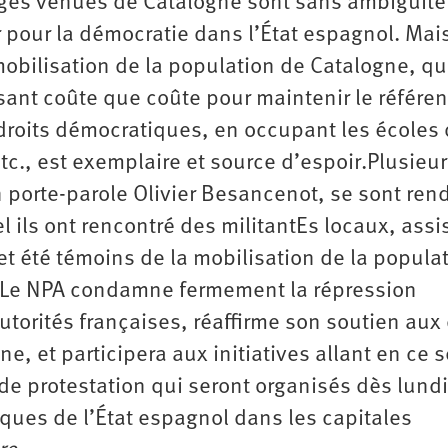
ges venues de Catalogne sont sans ambigüité 
r pour la démocratie dans l’État espagnol. Mai
bilisation de la population de Catalogne, qu
nisant coûte que coûte pour maintenir le référ
droits démocratiques, en occupant les écoles 
tc., est exemplaire et source d’espoir.Plusieu
porte-parole Olivier Besancenot, se sont ren
ils ont rencontré des militantEs locaux, assis
 et été témoins de la mobilisation de la popula
s.Le NPA condamne fermement la répression
utorités françaises, réaffirme son soutien aux 
 et participera aux initiatives allant en ce s
 protestation qui seront organisés dès lundi
ques de l’État espagnol dans les capitales