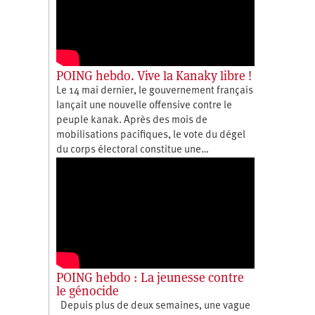
POING hebdo. Vive la Kanaky libre !
Le 14 mai dernier, le gouvernement français
lançait une nouvelle offensive contre le
peuple kanak. Après des mois de
mobilisations pacifiques, le vote du dégel
du corps électoral constitue une…
POING hebdo : La jeunesse contre
le génocide
Depuis plus de deux semaines, une vague