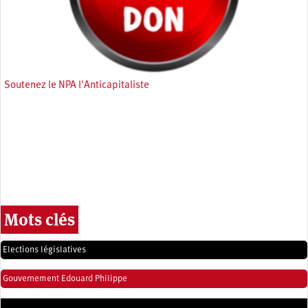
Soutenez le NPA l'Anticapitaliste
Mots clés
Elections législatives
Gouvernement Edouard Philippe