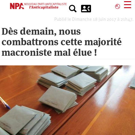
Aller
☰
⎋
au
contenu
Publié le Dimanche 18 juin 2017 à 21h47.
principal
Dès demain, nous
combattrons cette majorité
macroniste mal élue !