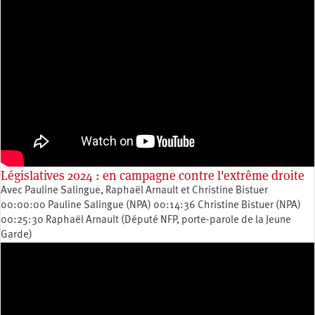
Législatives 2024 : en campagne contre l'extrême droite
Avec Pauline Salingue, Raphaël Arnault et Christine Bistuer
00:00:00 Pauline Salingue (NPA) 00:14:36 Christine Bistuer (NPA)
00:25:30 Raphaël Arnault (Député NFP, porte-parole de la Jeune
Garde)