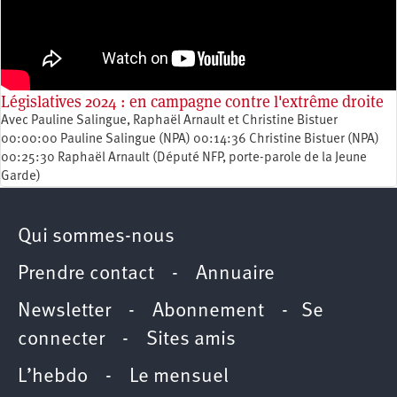
Législatives 2024 : en campagne contre l'extrême droite
Avec Pauline Salingue, Raphaël Arnault et Christine Bistuer
00:00:00 Pauline Salingue (NPA) 00:14:36 Christine Bistuer (NPA)
00:25:30 Raphaël Arnault (Député NFP, porte-parole de la Jeune
Garde)
Qui sommes-nous
Prendre contact
-
Annuaire
Newsletter -
Abonnement
-
Se
connecter
-
Sites amis
L’hebdo
-
Le mensuel