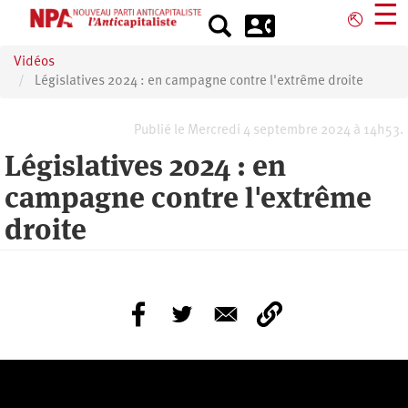
Aller
☰
⎋
au
contenu
Vidéos
principal
Législatives 2024 : en campagne contre l'extrême droite
Publié le Mercredi 4 septembre 2024 à 14h53.
Législatives 2024 : en
campagne contre l'extrême
droite