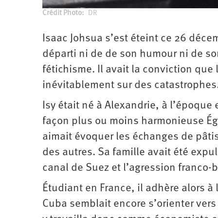
d’été
2022
Crédit Photo
DR
Auteur
Isaac Johsua s’est éteint ce 26 décem
départi ni de de son humour ni de s
fétichisme. Il avait la conviction que
inévitablement sur des catastrophes
Isy était né à Alexandrie, à l’époque
façon plus ou moins harmonieuse Égy
aimait évoquer les échanges de pâti
des autres. Sa famille avait été expu
canal de Suez et l’agression franco-b
Étudiant en France, il adhère alors 
Cuba semblait encore s’orienter vers 