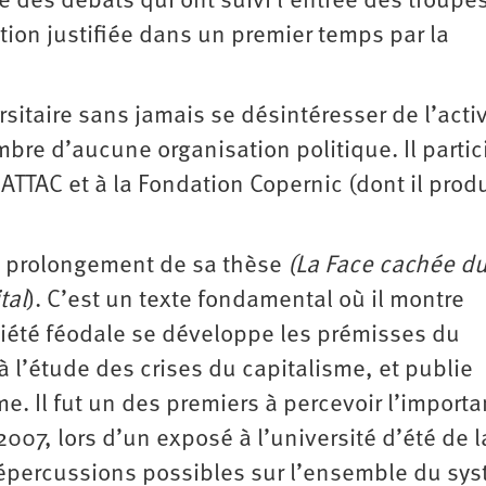
ite des débats qui ont suivi l’entrée des troupe
tion justifiée dans un premier temps par la
rsitaire sans jamais se désintéresser de l’activ
bre d’aucune organisation politique. Il partic
’ATTAC et à la Fondation Copernic (dont il produ
e prolongement de sa thèse
(La Face cachée d
tal
). C’est un texte fondamental où il montre
iété féodale se développe les prémisses du
à l’étude des crises du capitalisme, et publie
ème. Il fut un des premiers à percevoir l’import
2007, lors d’un exposé à l’université d’été de l
es répercussions possibles sur l’ensemble du sy