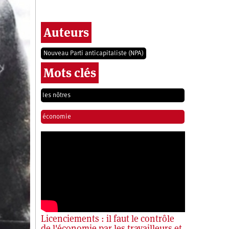
Auteurs
Nouveau Parti anticapitaliste (NPA)
Mots clés
les nôtres
économie
Licenciements : il faut le contrôle
de l'économie par les travailleurs et