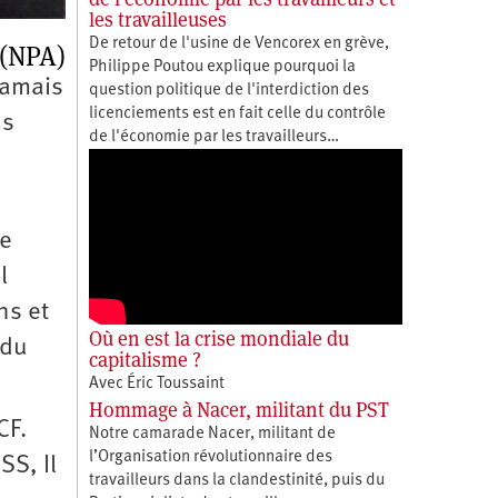
les travailleuses
De retour de l'usine de Vencorex en grève,
 (NPA)
Philippe Poutou explique pourquoi la
jamais
question politique de l'interdiction des
licenciements est en fait celle du contrôle
ns
de l'économie par les travailleurs…
de
l
ns et
Où en est la crise mondiale du
 du
capitalisme ?
Avec Éric Toussaint
Hommage à Nacer, militant du PST
CF.
Notre camarade Nacer, militant de
l’Organisation révolutionnaire des
SS, Il
travailleurs dans la clandestinité, puis du