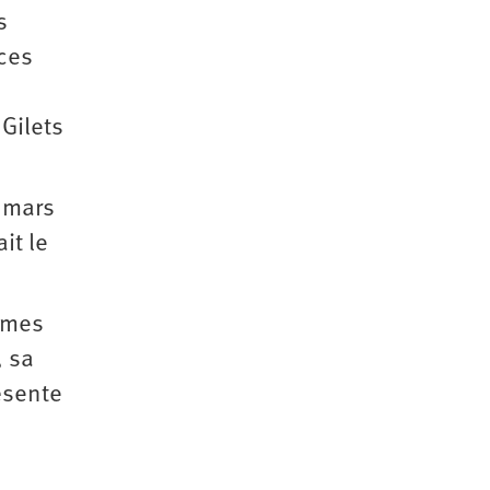
s
ces
 Gilets
 mars
it le
ommes
, sa
ésente