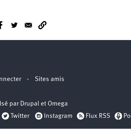
nnecter
-
Sites amis
lsé par
Drupal
et
Omega
Twitter
Instagram
Flux RSS
Po