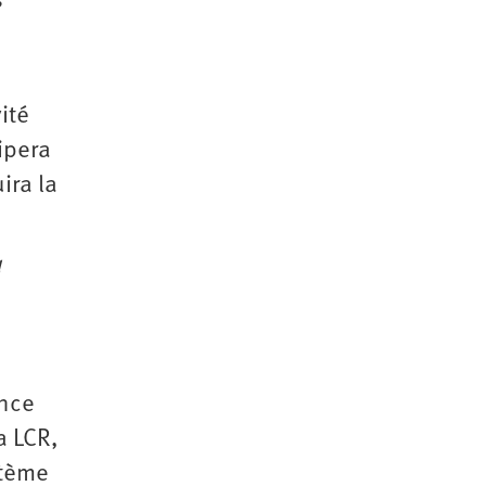
s
ité
ipera
ira la
u
ance
a LCR,
stème