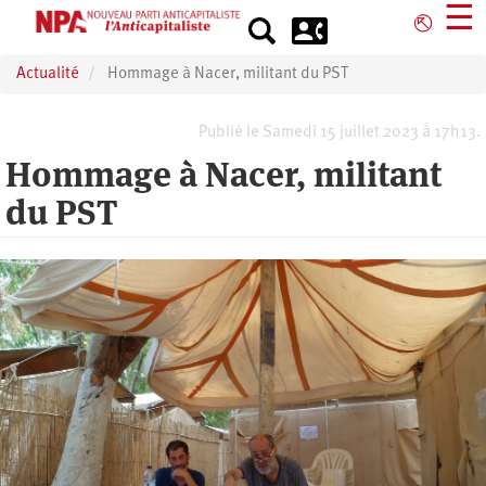
Aller
☰
⎋
au
contenu
Actualité
Hommage à Nacer, militant du PST
principal
Publié le Samedi 15 juillet 2023 à 17h13.
Hommage à Nacer, militant
du PST