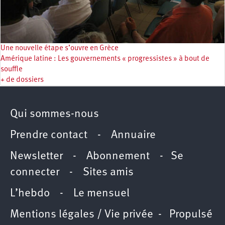
Une nouvelle étape s’ouvre en Grèce
Amérique latine : Les gouvernements « progressistes » à bout de
souffle
+ de dossiers
Qui sommes-nous
Prendre contact
-
Annuaire
Newsletter -
Abonnement
-
Se
connecter
-
Sites amis
L’hebdo
-
Le mensuel
Mentions légales / Vie privée
- Propulsé