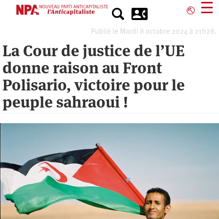
Aller
☰
⎋
au
contenu
Publié le Mardi 8 octobre 2024 à 21h28.
principal
La Cour de justice de l’UE
donne raison au Front
Polisario, victoire pour le
peuple sahraoui !