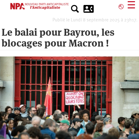
Aller
☰
⎋
au
contenu
Publié le Lundi 8 septembre 2025 à 23h17.
principal
Le balai pour Bayrou, les
blocages pour Macron !