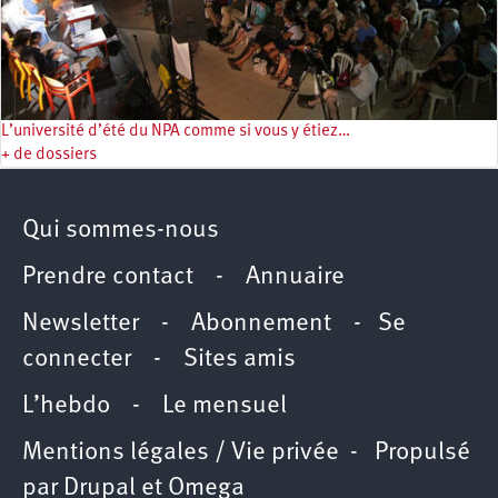
L’université d’été du NPA comme si vous y étiez…
+ de dossiers
Qui sommes-nous
Prendre contact
-
Annuaire
Newsletter -
Abonnement
-
Se
connecter
-
Sites amis
L’hebdo
-
Le mensuel
Mentions légales / Vie privée
- Propulsé
par
Drupal
et
Omega