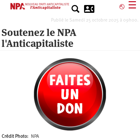
Aller
☰
⎋
au
contenu
Publié le Samedi 25 octobre 2025 à 09h00.
principal
Soutenez le NPA
l'Anticapitaliste
Crédit Photo
NPA