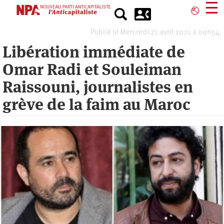
Aller
☰
⎋
au
contenu
Publié le Mercredi 21 avril 2021 à 09h54.
principal
Libération immédiate de
Omar Radi et Souleiman
Raissouni, journalistes en
grève de la faim au Maroc