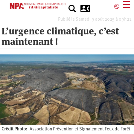
Aller
☰
⎋
au
contenu
Publié le Samedi 9 août 2025 à 09h21.
principal
L’urgence climatique, c’est
maintenant !
Crédit Photo
Association Prévention et Signalement Feux de Forêt