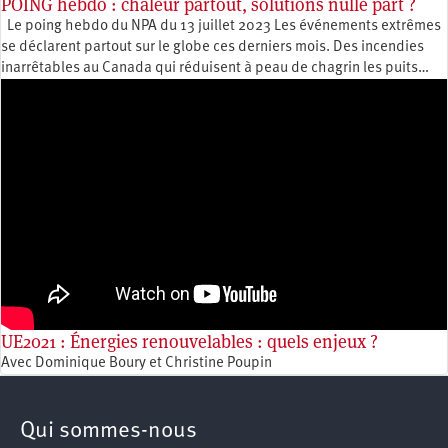
POING hebdo : chaleur partout, solutions nulle part ?
Le poing hebdo du NPA du 13 juillet 2023 Les événements extrêmes
se déclarent partout sur le globe ces derniers mois. Des incendies
inarrêtables au Canada qui réduisent à peau de chagrin les puits…
UE2021 : Énergies renouvelables : quels enjeux ?
Avec Dominique Boury et Christine Poupin
Qui sommes-nous