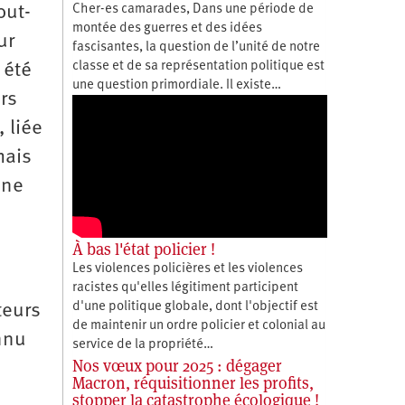
Cher-es camarades, Dans une période de
out-
montée des guerres et des idées
ur
fascisantes, la question de l’unité de notre
classe et de sa représentation politique est
 été
une question primordiale. Il existe…
rs
, liée
mais
une
À bas l'état policier !
Les violences policières et les violences
racistes qu'elles légitiment participent
d'une politique globale, dont l'objectif est
teurs
de maintenir un ordre policier et colonial au
nnu
service de la propriété…
Nos vœux pour 2025 : dégager
Macron, réquisitionner les profits,
stopper la catastrophe écologique !