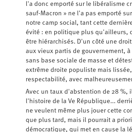
d’été
l'a donc emporté sur le libéralisme cr
2022
sauf-Macron » ne l'a pas emporté sur 
notre camp social, tant cette dernièr
évité : en politique plus qu'ailleurs
être hiérarchisés. D'un côté une droit
aux vieux partis de gouvernement, à 
sans base sociale de masse et détest
extrême droite populiste mais lissé
respectabilité, avec malheureusemen
Avec un taux d'abstention de 28 %, il
l'histoire de la Ve République... derr
ne veulent même plus jouer cette com
que plus tard, mais il pourrait a prior
démocratique, qui met en cause la lé