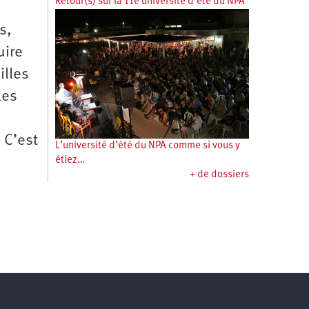
Retour(s) sur la 11e université d’été du NPA
s,
uire
illes
les
 C’est
L’université d’été du NPA comme si vous y
étiez…
+ de dossiers