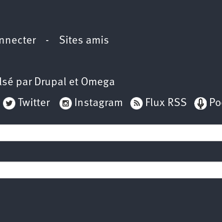
nnecter
-
Sites amis
lsé par
Drupal
et
Omega
Twitter
Instagram
Flux RSS
Po