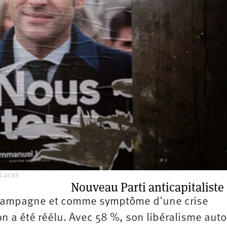
2e
congrès
1er
congrès
Congrès
de
fondation
 Lucas
Nouveau Parti anticapitaliste
n-campagne et comme symptôme d'une crise
a été réélu. Avec 58 %, son libéralisme autor