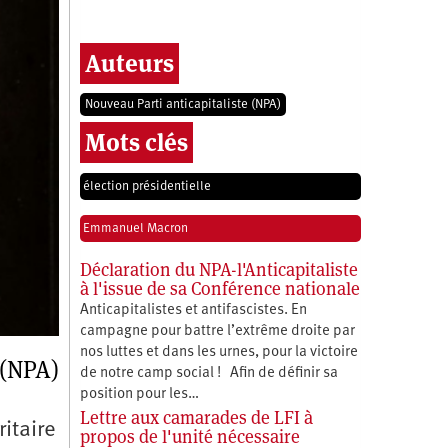
Auteurs
Nouveau Parti anticapitaliste (NPA)
Mots clés
élection présidentielle
Emmanuel Macron
Déclaration du NPA-l'Anticapitaliste
à l'issue de sa Conférence nationale
Anticapitalistes et antifascistes. En
campagne pour battre l’extrême droite par
nos luttes et dans les urnes, pour la victoire
 (NPA)
de notre camp social ! Afin de définir sa
position pour les…
Lettre aux camarades de LFI à
itaire
propos de l'unité nécessaire