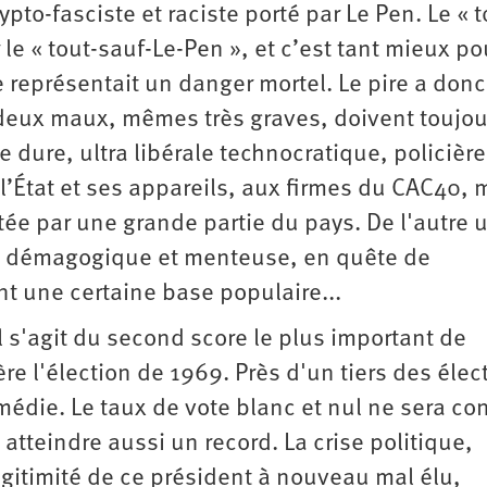
ypto-fasciste et raciste porté par Le Pen. Le « t
le « tout-sauf-Le-Pen », et c’est tant mieux po
e représentait un danger mortel. Le pire a donc
, deux maux, mêmes très graves, doivent toujou
e dure, ultra libérale technocratique, policière
l’État et ses appareils, aux firmes du CAC40, 
ée par une grande partie du pays. De l'autre 
e, démagogique et menteuse, en quête de
t une certaine base populaire...
 s'agit du second score le plus important de
ière l'élection de 1969. Près d'un tiers des élec
édie. Le taux de vote blanc et nul ne sera co
i atteindre aussi un record. La crise politique,
gitimité de ce président à nouveau mal élu,