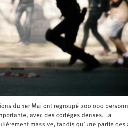
2e
congrès
1er
congrès
Congrès
de
fondation
ions du 1er Mai ont regroupé 200 000 person
mportante, avec des cortèges denses. La
culièrement massive, tandis qu'une partie des 