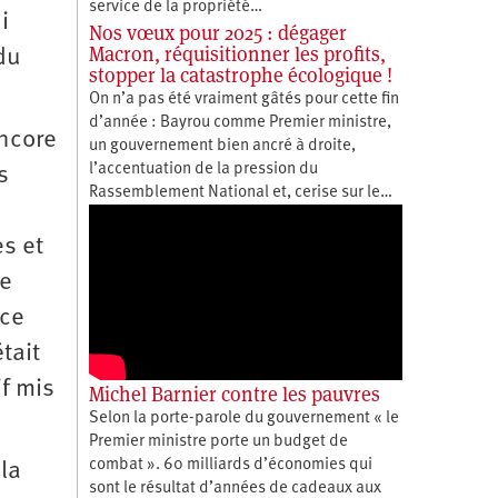
service de la propriété…
i
Nos vœux pour 2025 : dégager
Macron, réquisitionner les profits,
du
stopper la catastrophe écologique !
On n’a pas été vraiment gâtés pour cette fin
d’année : Bayrou comme Premier ministre,
Encore
un gouvernement bien ancré à droite,
l’accentuation de la pression du
s
Rassemblement National et, cerise sur le…
s et
le
 ce
tait
if mis
Michel Barnier contre les pauvres
Selon la porte-parole du gouvernement « le
Premier ministre porte un budget de
combat ». 60 milliards d’économies qui
la
sont le résultat d’années de cadeaux aux