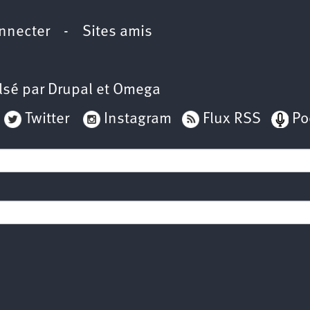
nnecter
-
Sites amis
lsé par
Drupal
et
Omega
Twitter
Instagram
Flux RSS
Po