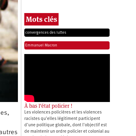
Mots clés
convergences des luttes
Emmanuel Macron
À bas l'état policier !
nes,
Les violences policières et les violences
racistes qu'elles légitiment participent
d'une politique globale, dont l'objectif est
autres
de maintenir un ordre policier et colonial au