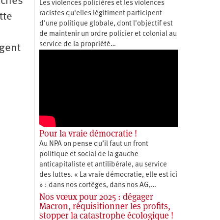
iches
Les violences policières et les violences
racistes qu'elles légitiment participent
tte
d'une politique globale, dont l'objectif est
de maintenir un ordre policier et colonial au
service de la propriété…
rgent
Pour la vraie démocratie !
Au NPA on pense qu’il faut un front
politique et social de la gauche
anticapitaliste et antilibérale, au service
des luttes. « La vraie démocratie, elle est ici
» : dans nos cortèges, dans nos AG,…
Nos vœux pour 2025 : dégager
Macron, réquisitionner les profits,
stopper la catastrophe écologique !