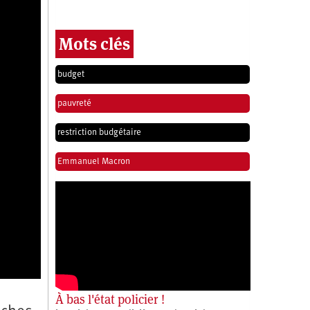
Mots clés
budget
pauvreté
restriction budgétaire
Emmanuel Macron
À bas l'état policier !