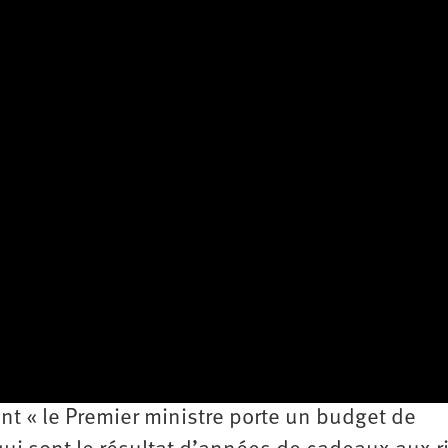
2e
congrès
1er
congrès
Congrès
de
fondation
t « le Premier ministre porte un budget de