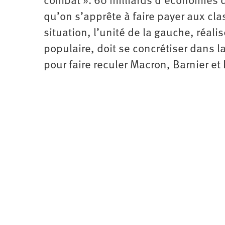
combat ». 60 milliards d’économies q
d’été
2022
qu’on s’apprête à faire payer aux cla
situation, l’unité de la gauche, réal
populaire, doit se concrétiser dans 
pour faire reculer Macron, Barnier et 