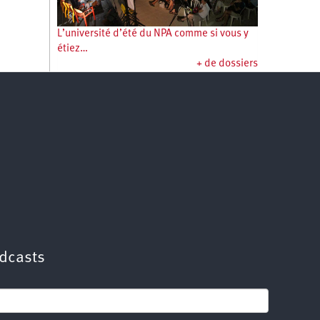
L’université d’été du NPA comme si vous y
étiez…
+ de dossiers
dcasts