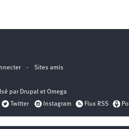
nnecter
-
Sites amis
lsé par
Drupal
et
Omega
Twitter
Instagram
Flux RSS
Po