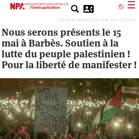
Aller
☰
⎋
au
contenu
Publié le Vendredi 14 mai 2021 à 21h01.
principal
Nous serons présents le 15
mai à Barbès. Soutien à la
lutte du peuple palestinien !
Pour la liberté de manifester !