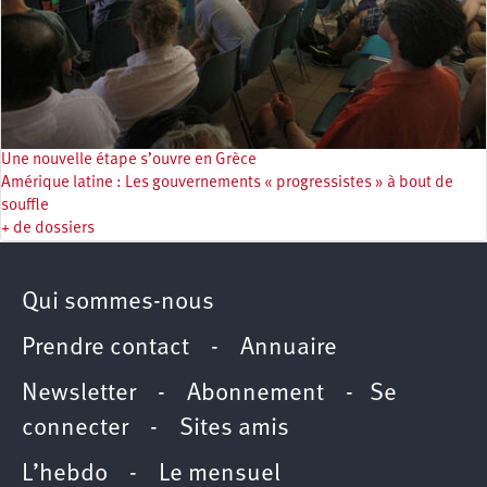
Une nouvelle étape s’ouvre en Grèce
Amérique latine : Les gouvernements « progressistes » à bout de
souffle
+ de dossiers
Qui sommes-nous
Prendre contact
-
Annuaire
Newsletter -
Abonnement
-
Se
connecter
-
Sites amis
L’hebdo
-
Le mensuel