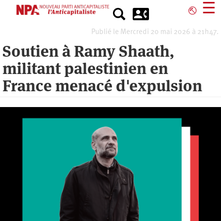
Aller
☰
⎋
au
contenu
Publié le Mercredi 20 mai 2026 à 21h47.
principal
Soutien à Ramy Shaath,
militant palestinien en
France menacé d'expulsion