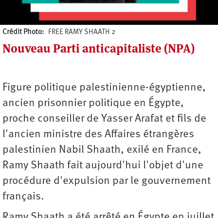
Crédit Photo
FREE RAMY SHAATH 2
Nouveau Parti anticapitaliste (NPA)
Auteur
Figure politique palestinienne-égyptienne,
ancien prisonnier politique en Égypte,
proche conseiller de Yasser Arafat et fils de
l'ancien ministre des Affaires étrangères
palestinien Nabil Shaath, exilé en France,
Ramy Shaath fait aujourd'hui l'objet d'une
procédure d'expulsion par le gouvernement
français.
Ramy Shaath a été arrêté en Égypte en juillet