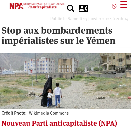
Aller
☰
⎋
au
contenu
Publié le Samedi 13 janvier 2024 à 20h04.
principal
Stop aux bombardements
impérialistes sur le Yémen
Crédit Photo
Wikimedia Commons
Nouveau Parti anticapitaliste (NPA)
Auteur