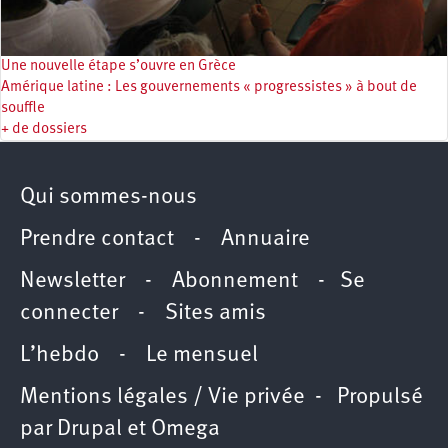
Une nouvelle étape s’ouvre en Grèce
Amérique latine : Les gouvernements « progressistes » à bout de
souffle
+ de dossiers
Qui sommes-nous
Prendre contact
-
Annuaire
Newsletter -
Abonnement
-
Se
connecter
-
Sites amis
L’hebdo
-
Le mensuel
Mentions légales / Vie privée
- Propulsé
par
Drupal
et
Omega