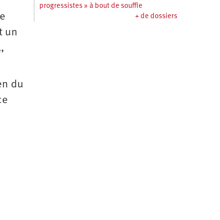
progressistes » à bout de souffle
de
+ de dossiers
t un
,
en du
ce