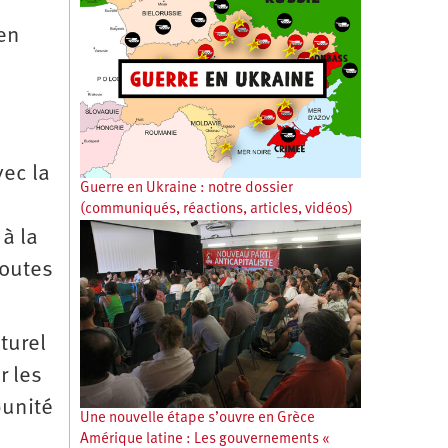
 en
vec la
Guerre en Ukraine : notre dossier
(communiqués, réactions, articles, vidéos)
 à la
toutes
turel
r les
punité
Une nouvelle étape s’ouvre en Grèce
Amérique latine : Les gouvernements «