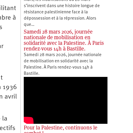
s’inscrivent dans une histoire longue de
litant
résistance palestinienne face à la
mbre à
dépossession et à la répression. Alors
que…
s
Samedi 28 mars 2026, journée
nationale de mobilisation en
solidarité avec la Palestine. À Paris
ar
rendez-vous 14h à Bastille.
Samedi 28 mars 2026, journée nationale
de mobilisation en solidarité avec la
Palestine. À Paris rendez-vous 14h à
Bastille.
t
n 1936
 avril
 la
Pour la Palestine, continuons le
ectifs