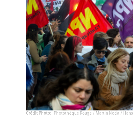
2011
Université
d’été
2012
Université
d’été
2013
Université
d’été
2014
Université
d’été
2015
Université
d’été
2016
Université
d’été
2017
Université
d’été
2018
Université
d’été
2019
Université
d’été
2020
Crédit Photo
Photothèque Rouge / Martin Noda / Hans L
Université
Auteur
d’été
2021
Université