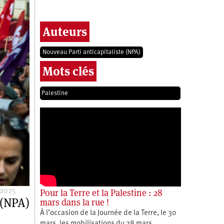
Auteurs
Nouveau Parti anticapitaliste (NPA)
Mots clés
Palestine
Pour la Terre et la Palestine : 28
 2025
 (NPA)
mars dans la rue !
À l’occasion de la Journée de la Terre, le 30
mars, les mobilisations du 28 mars