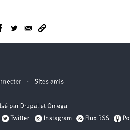
nnecter
-
Sites amis
lsé par
Drupal
et
Omega
Twitter
Instagram
Flux RSS
Po