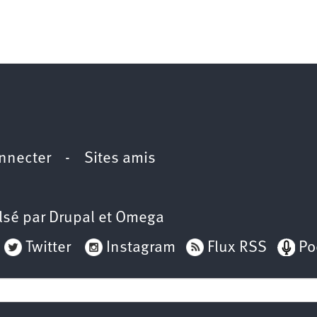
nnecter
-
Sites amis
lsé par
Drupal
et
Omega
Twitter
Instagram
Flux RSS
Po