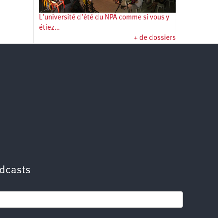
L’université d’été du NPA comme si vous y
étiez…
+ de dossiers
dcasts