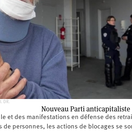
2e
congrès
1er
congrès
Congrès
de
fondation
l. DR.
Nouveau Parti anticapitaliste
ale et des manifestations en défense des retra
ns de personnes, les actions de blocages se so