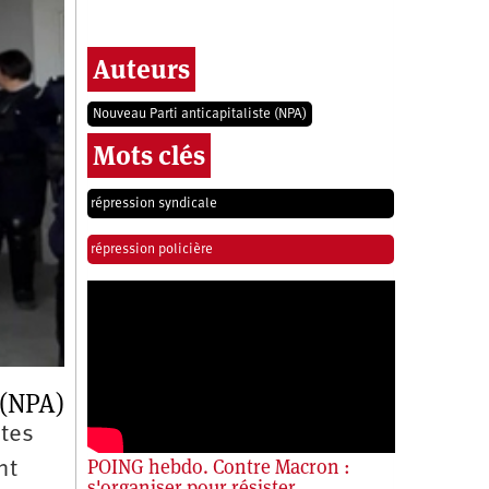
Auteurs
Nouveau Parti anticapitaliste (NPA)
Mots clés
répression syndicale
répression policière
 (NPA)
ites
POING hebdo. Contre Macron :
nt
s'organiser pour résister