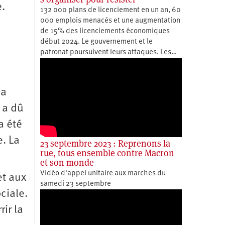
e.
132 000 plans de licenciement en un an, 60
000 emplois menacés et une augmentation
de 15% des licenciements économiques
début 2024. Le gouvernement et le
patronat poursuivent leurs attaques. Les…
la
 a dû
a été
e. La
23 septembre 2023 : Reprenons la
rue, tous ensemble contre Macron
et son monde
Vidéo d'appel unitaire aux marches du
et aux
samedi 23 septembre
ciale.
rir la