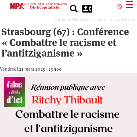
Aller
☰
⎋
au
contenu
Publié le Mercredi 12 mars 2025 à 16h50.
principal
Strasbourg (67) : Conférence
« Combattre le racisme et
l’antitziganisme »
Vendredi 21 mars 2025 - 19h00