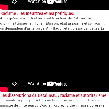
Racisme : les meurtres et les politiques
Alors qu'un peu partout on fêtait la victoire du PSG, un homme
d'origine tunisienne, Hichem Miraoui, était assassiné et son voisin,
un demandeur d'asile kurde, Afik Badur, était blessé par balles. Le…
Les dissolutions de Retailleau : racisme et autoritarisme
Le mantra répété par Retailleau lors de sa prise de fonction comme
ministre de l’Intérieur : « L’ordre, l’ordre, l’ordre », laissait présager