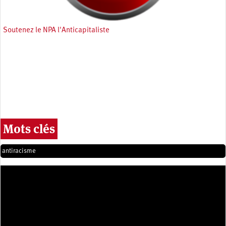
Soutenez le NPA l'Anticapitaliste
Mots clés
antiracisme