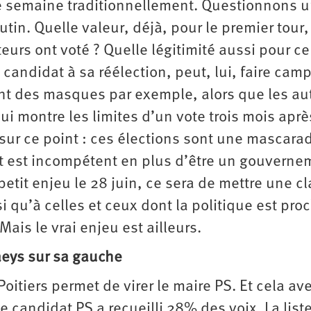
 semaine traditionnellement. Questionnons 
rutin. Quelle valeur, déjà, pour le premier tour,
eurs ont voté ? Quelle légitimité aussi pour ce
candidat à sa réélection, peut, lui, faire ca
ant des masques par exemple, alors que les au
i montre les limites d’un vote trois mois aprè
sur ce point : ces élections sont une mascara
t est incompétent en plus d’être un gouverne
n petit enjeu le 28 juin, ce sera de mettre une c
 qu’à celles et ceux dont la politique est pro
Mais le vrai enjeu est ailleurs.
Claeys sur sa gauche
oitiers permet de virer le maire PS. Et cela av
le candidat PS a recueilli 28% des voix. La list