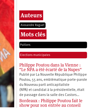
Auteurs
Alexandre Raguet
Mots clés
Poitiers
Elections municipales
Philippe Poutou dans la Vienne :
"Le NPA a été écarté de la Nupes"
Publié par La Nouvelle République Philippe
Poutou, 55 ans, emblématique porte-parole
du Nouveau parti anticapitaliste
(NPA) et candidat à la présidentielle, était
de passage dans la salle des Castors…
Bordeaux : Philippe Poutou fait le
show pour son entrée au conseil