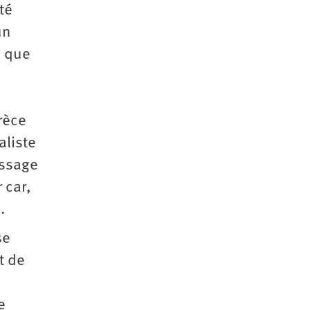
té
un
e que
rèce
aliste
essage
 car,
.
se
it de
e