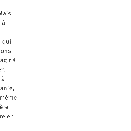
Mais
 à
e qui
sons
agir à
r.
 à
éanie,
e même
ière
re en