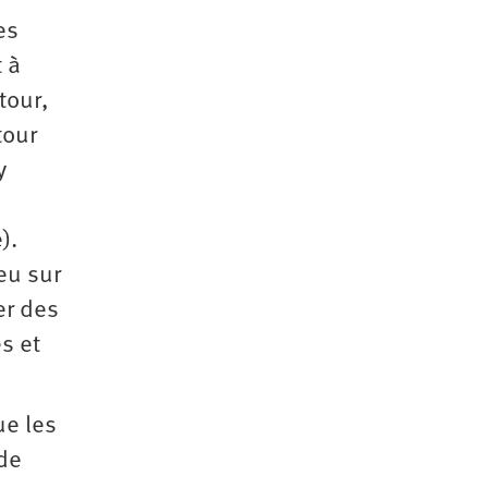
es
 à
tour,
tour
y
).
eu sur
er des
s et
ue les
 de