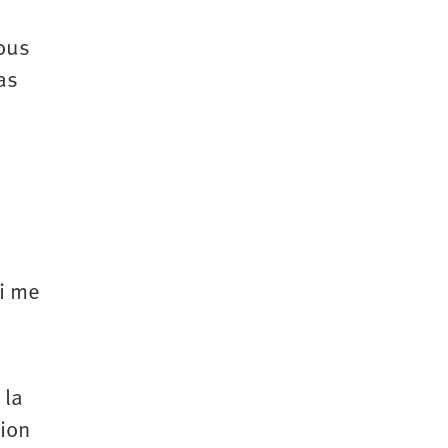
ous
as
e
ui me
 la
tion