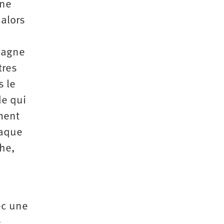
une
 alors
mpagne
tres
s le
de qui
ment
laque
che,
ec une
e