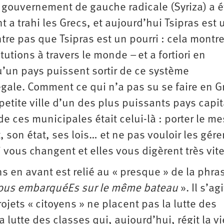
n gouvernement de gauche radicale (Syriza) a é
a trahi les Grecs, et aujourd’hui Tsipras est 
tre pas que Tsipras est un pourri : cela montr
itutions à travers le monde – et a fortiori en
’un pays puissent sortir de ce système
ale. Comment ce qui n’a pas su se faire en G
 petite ville d’un des plus puissants pays capit
de ces municipales était celui-là : porter le m
son état, ses lois… et ne pas vouloir les gérer
i vous changent et elles vous digèrent très vite
 en avant est relié au « presque » de la phra
tous embarquéEs sur le même bateau
». Il s’ag
rojets « citoyens » ne placent pas la lutte des
a lutte des classes qui, aujourd’hui, régit la vi