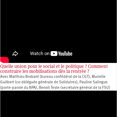
Quelle union pour le social et le politique ? Comment
construire les mobilisations dès la rentrée ?
Avec Matthieu Brabant (bureau confédéral de la CGT), Murielle
Guilbert (co-déléguée générale de Solidaires), Pauline Salingue
(porte-parole du NPA), Benoit Teste (secrétaire général de la FSU)