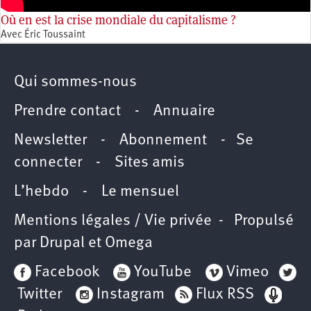
Où en est la crise mondiale du capitalisme ?
Avec Éric Toussaint
Qui sommes-nous
Prendre contact
-
Annuaire
Newsletter -
Abonnement
-
Se
connecter
-
Sites amis
L’hebdo
-
Le mensuel
Mentions légales / Vie privée
- Propulsé
par
Drupal
et
Omega
Facebook
YouTube
Vimeo
Twitter
Instagram
Flux RSS