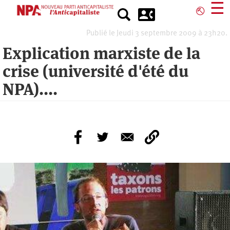
Aller
☰
⎋
au
contenu
Publié le Jeudi 3 septembre 2009 à 23h20.
principal
Explication marxiste de la
crise (université d'été du
NPA)....