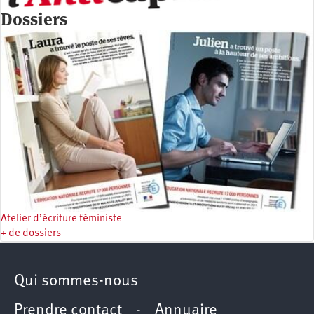
Dossiers
Atelier d’écriture féministe
+ de dossiers
Qui sommes-nous
Prendre contact
-
Annuaire