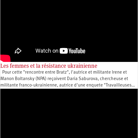
Les femmes et la résistance ukrainienne
Pour cette "rencontre entre Bratz", l'autrice et militante Irene et
Manon Boltansky (NPA) reçoivent Daria Saburova, chercheuse et
militante franco-ukrainienne, autrice d'une enquete "Travailleuses…