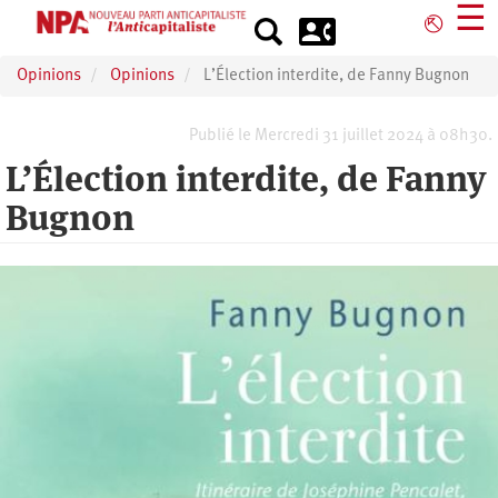
Aller
☰
⎋
au
contenu
Opinions
Opinions
L’Élection interdite, de Fanny Bugnon
principal
Publié le Mercredi 31 juillet 2024 à 08h30.
L’Élection interdite, de Fanny
Bugnon