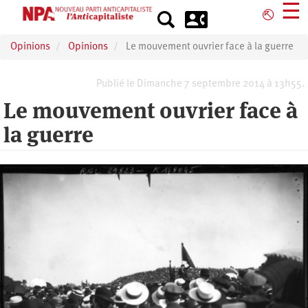
Aller
☰
⎋
au
contenu
Opinions
Opinions
Le mouvement ouvrier face à la guerre
principal
Publié le Dimanche 7 septembre 2014 à 13h55.
Le mouvement ouvrier face à
la guerre