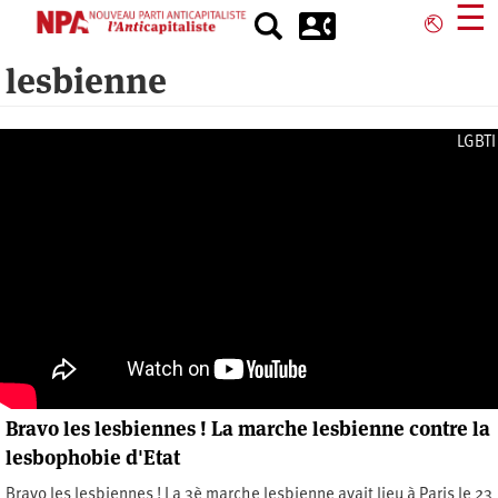
Aller
☰
⎋
au
contenu
lesbienne
principal
LGBTI
Bravo les lesbiennes ! La marche lesbienne contre la
lesbophobie d'Etat
Bravo les lesbiennes ! La 3è marche lesbienne avait lieu à Paris le 23