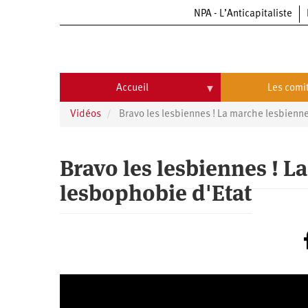
NPA - L’Anticapitaliste
Aller
au
contenu
principal
Accueil
Les comi
Vidéos
Bravo les lesbiennes ! La marche lesbienne
Accueil
Les
comités
Communiqués
Commissions
Bravo les lesbiennes ! L
Université
Qui
lesbophobie d'Etat
d’été
sommes-
nous
Vidéos
Université
?
d’été
Université
d’été
2009
Université
d’été
2010
Université
d’été