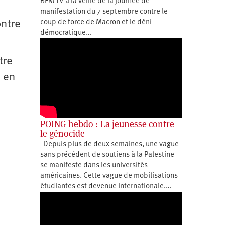
BFM TV à la veille de la journée de
manifestation du 7 septembre contre le
ontre
coup de force de Macron et le déni
démocratique…
tre
e en
POING hebdo : La jeunesse contre
le génocide
Depuis plus de deux semaines, une vague
sans précédent de soutiens à la Palestine
se manifeste dans les universités
américaines. Cette vague de mobilisations
étudiantes est devenue internationale.…