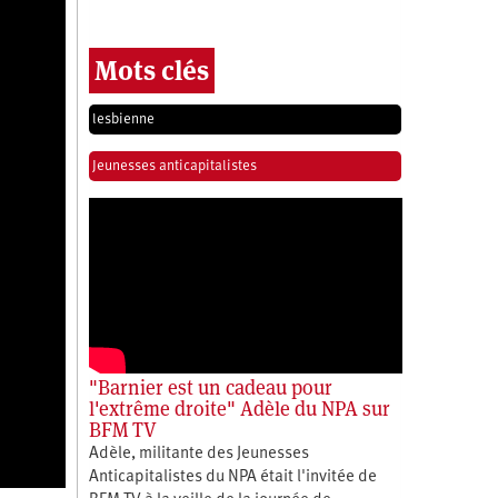
Mots clés
lesbienne
Jeunesses anticapitalistes
"Barnier est un cadeau pour
l'extrême droite" Adèle du NPA sur
BFM TV
Adèle, militante des Jeunesses
Anticapitalistes du NPA était l'invitée de