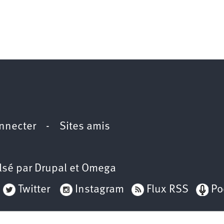
nnecter
-
Sites amis
lsé par
Drupal
et
Omega
Twitter
Instagram
Flux RSS
Po