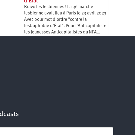
d'Etat
Bravo les lesbiennes ! La 3è marche
lesbienne avait lieu à Paris le 23 avril 2023.
Avec pour mot d'ordre "contre la
lesbophobie d'État". Pour l'Anticapitaliste,
les Jeunesses Anticapitalistes du NPA…
dcasts