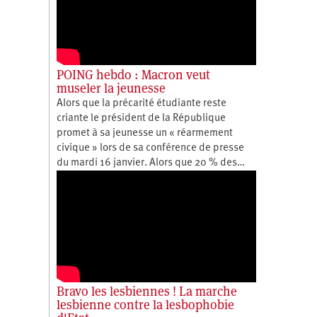
POING hebdo : Macron veut
museler la jeunesse
Alors que la précarité étudiante reste
criante le président de la République
promet à sa jeunesse un « réarmement
civique » lors de sa conférence de presse
du mardi 16 janvier. Alors que 20 % des…
Bravo les lesbiennes ! La marche
lesbienne contre la lesbophobie