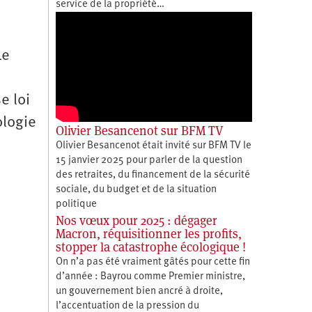
service de la propriété…
Le
e loi
ologie
Olivier Besancenot sur BFM TV
Olivier Besancenot était invité sur BFM TV le
15 janvier 2025 pour parler de la question
des retraites, du financement de la sécurité
sociale, du budget et de la situation
politique
Nos vœux pour 2025 : dégager
Macron, réquisitionner les profits,
stopper la catastrophe écologique !
On n’a pas été vraiment gâtés pour cette fin
d’année : Bayrou comme Premier ministre,
un gouvernement bien ancré à droite,
l’accentuation de la pression du