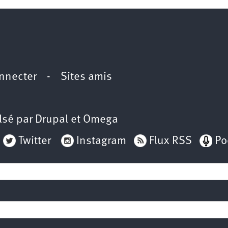
nnecter
-
Sites amis
lsé par
Drupal
et
Omega
Twitter
Instagram
Flux RSS
Po