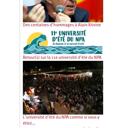
Des centaines d’hommages à Alain Krivine
Retour(s) sur la 11e université d’été du NPA
L’université d’été du NPA comme si vous y
étiez…