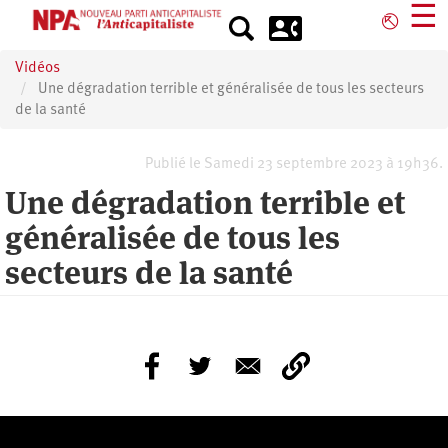
Aller
☰
⎋
au
contenu
Vidéos
principal
Une dégradation terrible et généralisée de tous les secteurs
de la santé
Publié le Samedi 23 septembre 2023 à 19h36.
Une dégradation terrible et
généralisée de tous les
secteurs de la santé