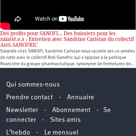
Des profits pour SANOFI... Des huissiers pour les
salarié.e.s : Entretien avec Sandrine Caristan du collectif
Anti-SANOFRIC
Salariée chez SANOFI, Sandrine Caristan nous raconte ses 10 années
de lutte avec le collectif Anti-Sanofric qui s'oppose à la politique
financière du groupe pharmaceutique, synonyme de fermetures de…
Qui sommes-nous
Prendre contact
-
Annuaire
Newsletter -
Abonnement
-
Se
connecter
-
Sites amis
L’hebdo
-
Le mensuel