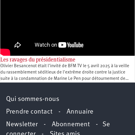
Les ravages du présidentialisme
Olivier Besancenot était l'invité de BFM TV le 5 avril 2025 à la veille
du rassemblement séditieux de l'extrême droite contre la justice
suite à la condamnation de Marine Le Pen pour détournement de…
Qui sommes-nous
Prendre contact
-
Annuaire
Newsletter -
Abonnement
-
Se
connecter
-
Sites amis