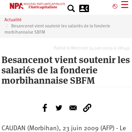
Aller
☰
⎋
au
contenu
Actualité
principal
Besancenot vient soutenir les salariés de la fonderie
morbihannaise SBFM
Publié le Mercredi 24 juin 2009 à 18h49.
Besancenot vient soutenir les
salariés de la fonderie
morbihannaise SBFM
CAUDAN (Morbihan), 23 juin 2009 (AFP) - Le