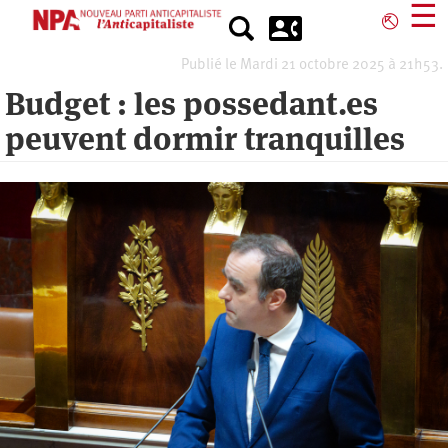
Aller
☰
⎋
au
contenu
Publié le Mardi 21 octobre 2025 à 21h53.
principal
Budget : les possedant.es
peuvent dormir tranquilles