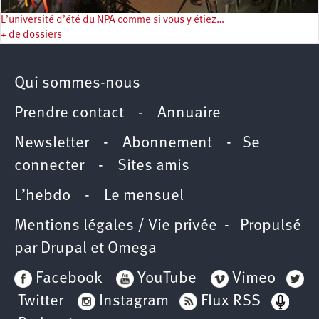
L’université d’été du NPA comme si vous y étiez…
+ de dossiers
Qui sommes-nous
Prendre contact
-
Annuaire
Newsletter -
Abonnement
-
Se
connecter
-
Sites amis
L’hebdo
-
Le mensuel
Mentions légales / Vie privée
- Propulsé
par
Drupal
et
Omega
Facebook
YouTube
Vimeo
Twitter
Instagram
Flux RSS