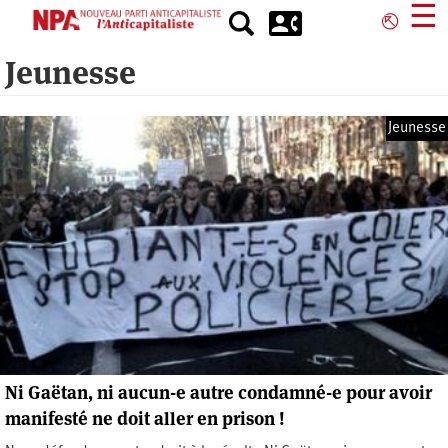
Aller
☰
⎋
au
contenu
Jeunesse
principal
Jeunesse
Ni Gaëtan, ni aucun-e autre condamné-e pour avoir
manifesté ne doit aller en prison !