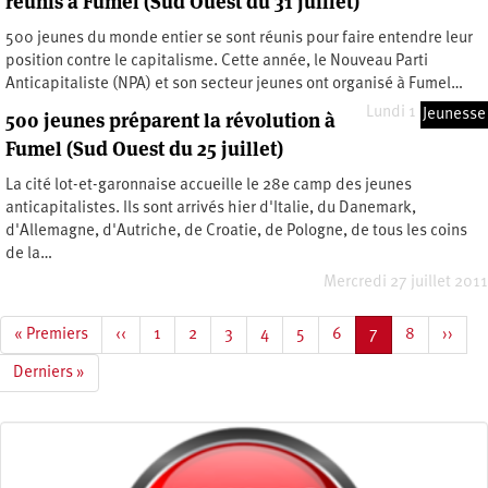
réunis à Fumel (Sud Ouest du 31 juillet)
500 jeunes du monde entier se sont réunis pour faire entendre leur
position contre le capitalisme. Cette année, le Nouveau Parti
Anticapitaliste (NPA) et son secteur jeunes ont organisé à Fumel…
Lundi 1 août 2011
Jeunesse
500 jeunes préparent la révolution à
Fumel (Sud Ouest du 25 juillet)
La cité lot-et-garonnaise accueille le 28e camp des jeunes
anticapitalistes. Ils sont arrivés hier d'Italie, du Danemark,
d'Allemagne, d'Autriche, de Croatie, de Pologne, de tous les coins
de la…
Mercredi 27 juillet 2011
Pagination
Première
« Premiers
Page
‹‹
Page
1
Page
2
Page
3
Page
4
Page
5
Page
6
Page
7
Page
8
Page
››
page
précédente
courante
suivan
Dernière
Derniers »
page