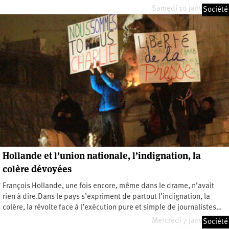
Samedi 10 janvier 2015
Société
Hollande et l’union nationale, l’indignation, la
colère dévoyées
François Hollande, une fois encore, même dans le drame, n’avait
rien à dire.Dans le pays s’expriment de partout l’indignation, la
colère, la révolte face à l’exécution pure et simple de journalistes…
Mercredi 7 janvier 2015
Société