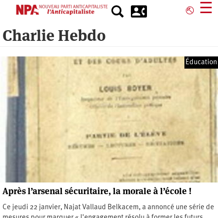
Aller
☰
⎋
au
contenu
Charlie Hebdo
principal
Éducation
Après l’arsenal sécuritaire, la morale à l’école !
Ce jeudi 22 janvier, Najat Vallaud Belkacem, a annoncé une série de
mesures pour marquer « l'engagement résolu à former les futurs