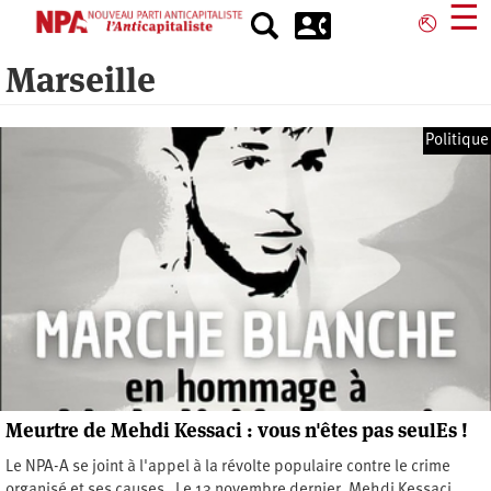
Aller
☰
⎋
au
contenu
Marseille
principal
Politique
Meurtre de Mehdi Kessaci : vous n'êtes pas seulEs !
Le NPA-A se joint à l'appel à la révolte populaire contre le crime
organisé et ses causes. Le 13 novembre dernier, Mehdi Kessaci,