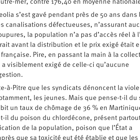
outre-mer, contre 176,40 en moyenne national
eolia s’est gavé pendant près de 50 ans dans 
 des canalisations défectueuses, n’assurant au
upures, la population n’a pas d’accès réel à 
t avant la distribution et le prix exigé était 
ançaise. Pire, en passant la main à la collect
le a visiblement exigé de celle-ci qu’aucune
gestion.
te-à-Pitre que les syndicats dénoncent la viol
notamment, les jeunes. Mais que pense-t-il du 
ubit un taux de chômage de 36 % en Martiniqu
-il du poison du chlordécone, présent partou
oxication de la population, poison que l’État a
rès que sa toxicité eut été établie et que le