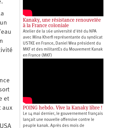
e.
la
Kanaky, une résistance renouvelée
cun
à la France coloniale
l’eau
Atelier de la 16e université d'été du NPA
avec Mina Kherfi représentante du syndicat
en
USTKE en France, Daniel Wea président du
ivité
MKF et des militantEs du Mouvement Kanak
en France (MKF)
ence
sort
e et
POING hebdo. Vive la Kanaky libre !
t aux
Le 14 mai dernier, le gouvernement français
lançait une nouvelle offensive contre le
s USA
peuple kanak. Après des mois de