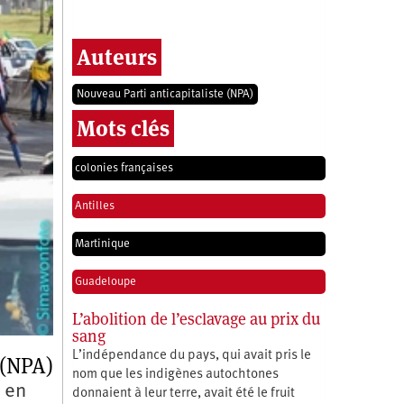
Auteurs
Nouveau Parti anticapitaliste (NPA)
Mots clés
colonies françaises
Antilles
Martinique
Guadeloupe
L’abolition de l’esclavage au prix du
sang
L’indépendance du pays, qui avait pris le
 (NPA)
nom que les indigènes autochtones
s en
donnaient à leur terre, avait été le fruit