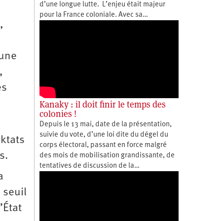
d’une longue lutte. L’enjeu était majeur
é
pour la France coloniale. Avec sa…
,
cune
,
es
Kanaky : il doit finir le temps des
colonies !
Depuis le 13 mai, date de la présentation,
suivie du vote, d’une loi dite du dégel du
iktats
corps électoral, passant en force malgré
s.
des mois de mobilisation grandissante, de
tentatives de discussion de la…
a
 seuil
’État