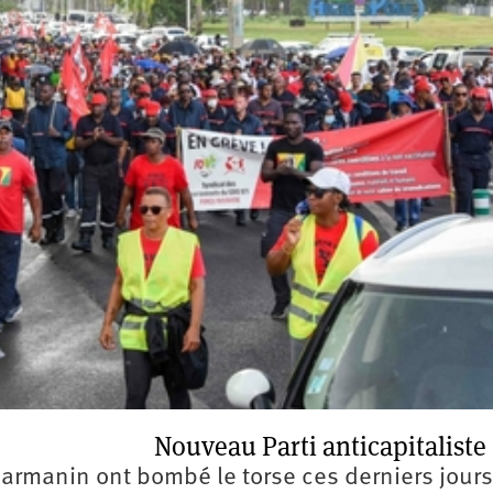
2e
congrès
1er
congrès
Congrès
de
fondation
Nouveau Parti anticapitaliste
Darmanin ont bombé le torse ces derniers jour