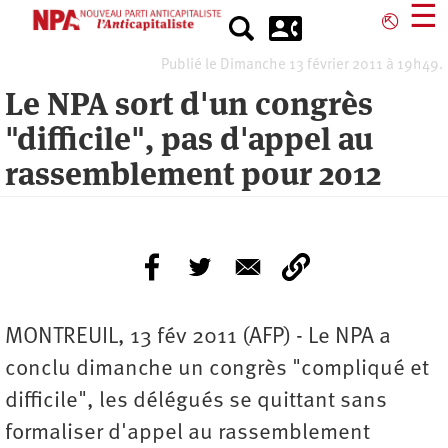
Aller
☰
⎋
au
contenu
Publié le Dimanche 13 février 2011 à 19h49.
principal
Le NPA sort d'un congrès
"difficile", pas d'appel au
rassemblement pour 2012
MONTREUIL, 13 fév 2011 (AFP) - Le NPA a
conclu dimanche un congrès "compliqué et
difficile", les délégués se quittant sans
formaliser d'appel au rassemblement