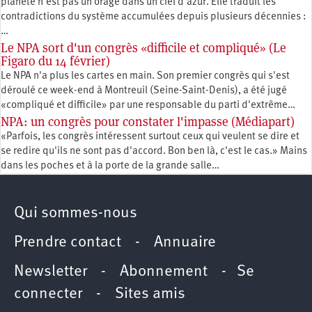
planète n'est pas un orage dans un ciel d'azur. Elle traduit les
contradictions du système accumulées depuis plusieurs décennies :
…
Le NPA sort d'un congrès «difficile et compliqué» (Le
Figaro du 14 février)
Le NPA n'a plus les cartes en main. Son premier congrès qui s'est
déroulé ce week-end à Montreuil (Seine-Saint-Denis), a été jugé
«compliqué et difficile» par une responsable du parti d'extrême…
NPA: un congrès pour constater l'impasse (Médiapart)
«Parfois, les congrès intéressent surtout ceux qui veulent se dire et
se redire qu'ils ne sont pas d'accord. Bon ben là, c'est le cas.» Mains
dans les poches et à la porte de la grande salle…
Qui sommes-nous
Prendre contact
-
Annuaire
Newsletter -
Abonnement
-
Se
connecter
-
Sites amis