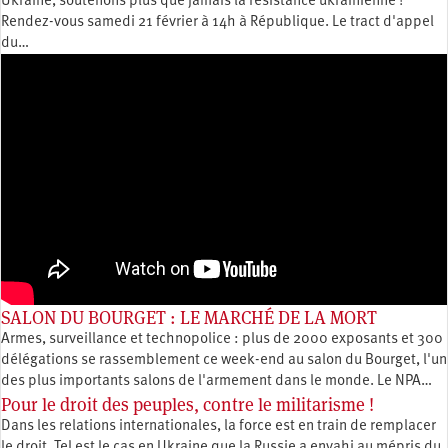
Ukraine, soutenons plus que jamais la résistance ukrainienne !
Rendez-vous samedi 21 février à 14h à République. Le tract d'appel
du…
SALON DU BOURGET : LE MARCHÉ DE LA MORT
Armes, surveillance et technopolice : plus de 2000 exposants et 300
délégations se rassemblement ce week-end au salon du Bourget, l'un
des plus importants salons de l'armement dans le monde. Le NPA…
Pour le droit des peuples, contre le militarisme !
Dans les relations internationales, la force est en train de remplacer
le droit. Tel est le cas en Ukraine que la Russie a envahi au mépris du