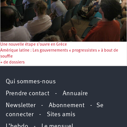
Une nouvelle étape s’ouvre en Grèce
Amérique latine : Les gouvernements « progressistes » à bout de
souffle
+ de dossiers
Qui sommes-nous
Prendre contact
-
Annuaire
Newsletter -
Abonnement
-
Se
connecter
-
Sites amis
L’hebdo
-
Le mensuel