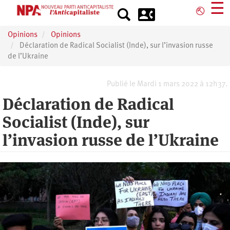
Aller
☰
⎋
au
contenu
Opinions
Opinions
principal
Déclaration de Radical Socialist (Inde), sur l’invasion russe
de l’Ukraine
Publié le Mardi 1 mars 2022 à 12h37.
Déclaration de Radical
Socialist (Inde), sur
l’invasion russe de l’Ukraine