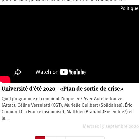
portent sur le pouvoir d’achat et la levée du pass sanitaire et…
Vendredi 11 février 2022
Politique
Université d'été 2020 - «Plan de sortie de crise»
Quel programme et comment l’imposer ? Avec Aurélie Trouvé
(Attac), Céline Verzeletti (CGT), Murielle Guilbert (Solidaires), Éric
Coquerel (La France insoumise), Matthieu Brabant (Ensemble !) et
le…
Mercredi 9 septembre 2020
Pagination