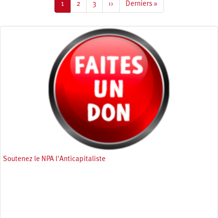
Page
1
Page
2
Page
3
Page
››
Dernière
Derniers »
courante
suivante
page
Soutenez le NPA l'Anticapitaliste