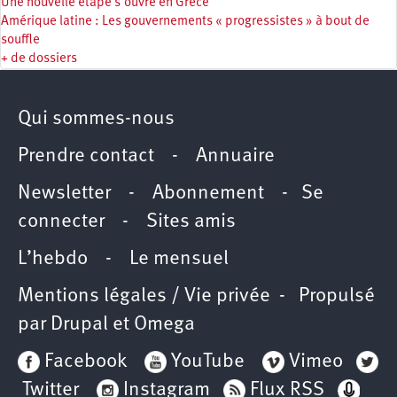
Une nouvelle étape s’ouvre en Grèce
Amérique latine : Les gouvernements « progressistes » à bout de
souffle
+ de dossiers
Qui sommes-nous
Prendre contact
-
Annuaire
Newsletter -
Abonnement
-
Se
connecter
-
Sites amis
L’hebdo
-
Le mensuel
Mentions légales / Vie privée
- Propulsé
par
Drupal
et
Omega
Facebook
YouTube
Vimeo
Twitter
Instagram
Flux RSS