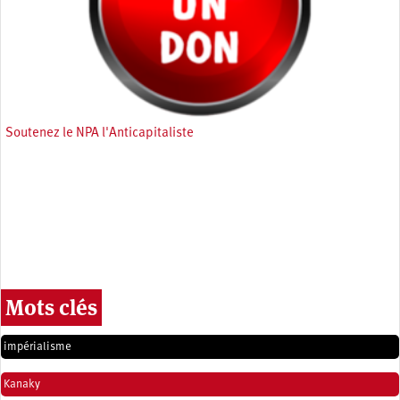
Soutenez le NPA l'Anticapitaliste
Mots clés
impérialisme
Kanaky