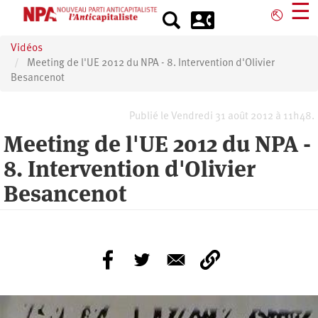
Aller
☰
⎋
au
contenu
Vidéos
principal
Meeting de l'UE 2012 du NPA - 8. Intervention d'Olivier
Besancenot
Publié le Vendredi 31 août 2012 à 11h48.
Meeting de l'UE 2012 du NPA -
8. Intervention d'Olivier
Besancenot