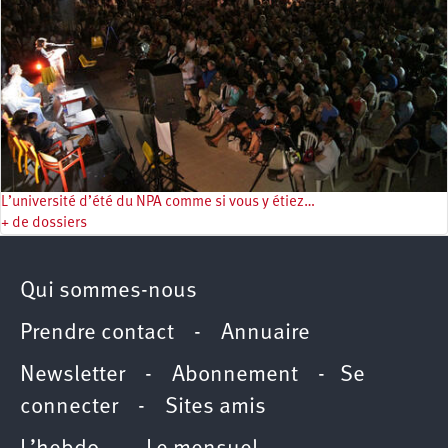
L’université d’été du NPA comme si vous y étiez…
+ de dossiers
Qui sommes-nous
Prendre contact
-
Annuaire
Newsletter -
Abonnement
-
Se
connecter
-
Sites amis