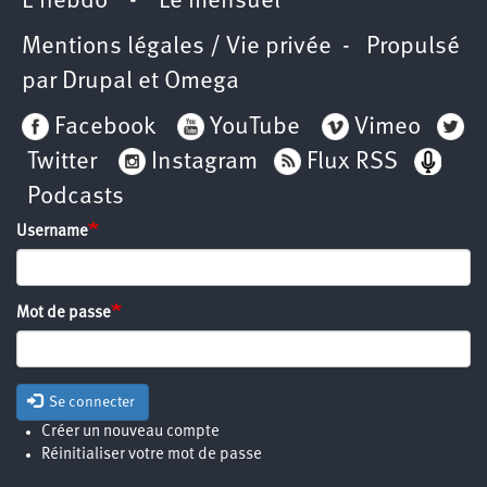
L’hebdo
-
Le mensuel
Mentions légales / Vie privée
- Propulsé
par
Drupal
et
Omega
Facebook
YouTube
Vimeo
Twitter
Instagram
Flux RSS
Podcasts
Username
Mot de passe
Se connecter
Créer un nouveau compte
Réinitialiser votre mot de passe