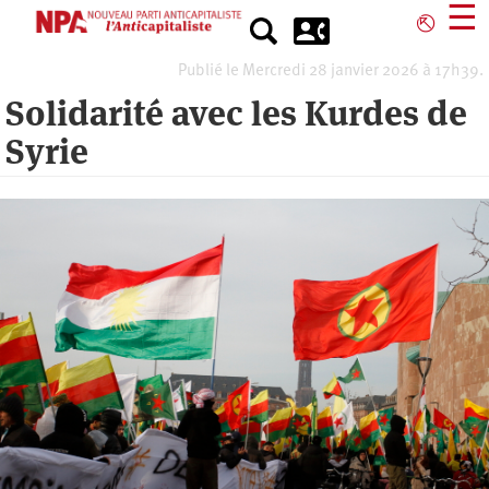
Aller
☰
⎋
au
contenu
Publié le Mercredi 28 janvier 2026 à 17h39.
principal
Solidarité avec les Kurdes de
Syrie