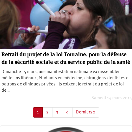
Retrait du projet de la loi Touraine, pour la défense
de la sécurité sociale et du service public de la santé
Dimanche 15 mars, une manifestation nationale va rassembler
médecins libéraux, étudiants en médecine, chirurgiens-dentistes et
patrons de cliniques privées. Ils exigent le retrait du projet de loi
de…
Samedi 14 mars 2015
Pagination
Page
1
Page
2
Page
3
Page
››
Dernière
Derniers »
courante
suivante
page