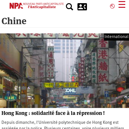
Aller
☰
⎋
au
contenu
Chine
principal
International
Hong Kong : solidarité face à la répression !
Depuis dimanche, l'Université polytechnique de Hong Kong est
assiégée par la police. Plusieurs centaines, voire plusieurs milliers